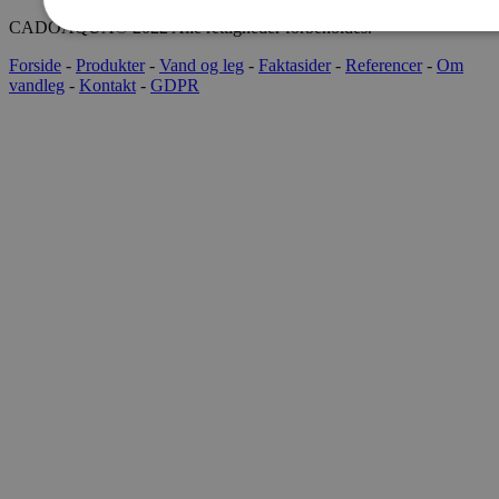
CADOAQUA® 2022 Alle rettigheder forbeholdes.
Forside
-
Produkter
-
Vand og leg
-
Faktasider
-
Referencer
-
Om
vandleg
-
Kontakt
-
GDPR