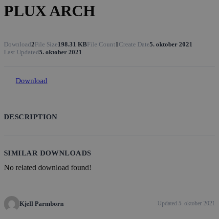
PLUX ARCH
Download
2
File Size
198.31 KB
File Count
1
Create Date
5. oktober 2021
Last Updated
5. oktober 2021
Download
DESCRIPTION
SIMILAR DOWNLOADS
No related download found!
Kjell Parmborn
Updated 5. oktober 2021