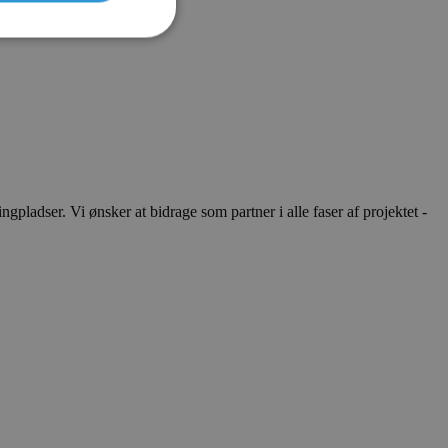
ladser. Vi ønsker at bidrage som partner i alle faser af projektet -