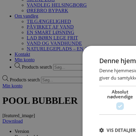
VANDLEG HELSINGBORG
ØREBRO BYPARK
Om vandleg
TILGÆNGELIGHED
PÅVIRKET AF VAND
EN SMART LØSNING
LAD BØRN LEGE FRIT
VAND OG VANDHUNDE
NATURLEGEPLADS – EN ANDERLEDES MÅDE A
Kontakt
Denne hjem
Min konto
Products search
Denne hjemmeside
giver du samtykke
Products search
Min konto
Absolut
nødvendige
POOL BUBBLER
[featured_image]
Download
VIS DETALJER
Version