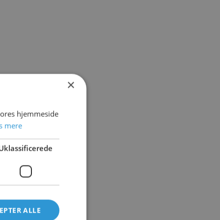
×
 vores hjemmeside
s mere
Uklassificerede
EPTER ALLE