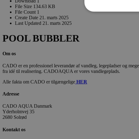
Download
1
File Size
134.63 KB
File Count
1
Create Date
21. marts 2025
Last Updated
21. marts 2025
POOL BUBBLER
Om os
CADO er en professionel leverandør af vandleg, legepladser og meget m
fra idé til realisering. CADOAQUA er vores vandlegeplads.
Alle fakta om CADO er tilgængelige
HER
Adresse
CADO AQUA Danmark
Yderholmvej 35
2680 Solrød
Kontakt os