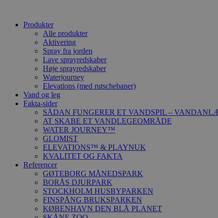
Produkter
Alle produkter
Aktivering
Spray fra jorden
Lave sprayredskaber
Høje sprayredskaber
Waterjourney
Elevations (med rutschebaner)
Vand og leg
Fakta-sider
SÅDAN FUNGERER ET VANDSPIL – VANDANL
AT SKABE ET VANDLEGEOMRÅDE
WATER JOURNEY™
GLOMIST
ELEVATIONS™ & PLAYNUK
KVALITET OG FAKTA
Referencer
GØTEBORG MÅNEDSPARK
BORÅS DJURPARK
STOCKHOLM HUSBYPARKEN
FINSPÅNG BRUKSPARKEN
KØBENHAVN DEN BLÅ PLANET
SKÅNE ZOO