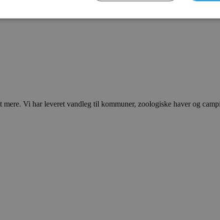
ere. Vi har leveret vandleg til kommuner, zoologiske haver og campingp