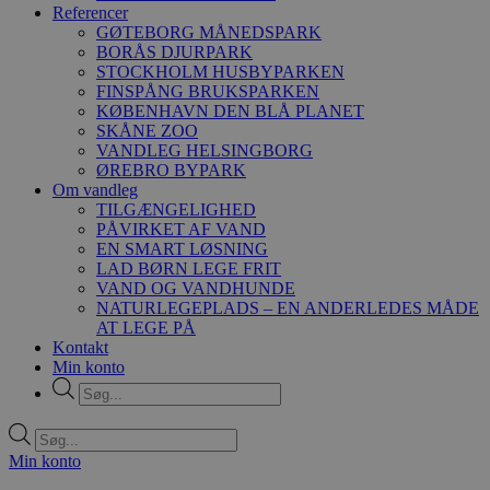
Referencer
GØTEBORG MÅNEDSPARK
BORÅS DJURPARK
STOCKHOLM HUSBYPARKEN
FINSPÅNG BRUKSPARKEN
KØBENHAVN DEN BLÅ PLANET
SKÅNE ZOO
VANDLEG HELSINGBORG
ØREBRO BYPARK
Om vandleg
TILGÆNGELIGHED
PÅVIRKET AF VAND
EN SMART LØSNING
LAD BØRN LEGE FRIT
VAND OG VANDHUNDE
NATURLEGEPLADS – EN ANDERLEDES MÅDE
AT LEGE PÅ
Kontakt
Min konto
Products
search
Products
search
Min konto