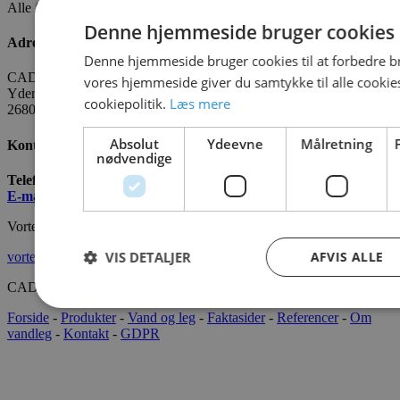
Alle fakta om CADO er tilgængelige
HER
Denne hjemmeside bruger cookies
Adresse
Denne hjemmeside bruger cookies til at forbedre b
CADO AQUA Danmark
vores hjemmeside giver du samtykke til alle cooki
Yderholmvej 35
cookiepolitik.
Læs mere
2680 Solrød
Absolut
Ydeevne
Målretning
Kontakt os
nødvendige
Telefon:
+45 7022 2628
E-mail
:
info@cado.dk
Vortex International
VIS DETALJER
AFVIS ALLE
vortex-intl.com
CADOAQUA® 2022 Alle rettigheder forbeholdes.
Forside
-
Produkter
-
Vand og leg
-
Faktasider
-
Referencer
-
Om
vandleg
-
Kontakt
-
GDPR