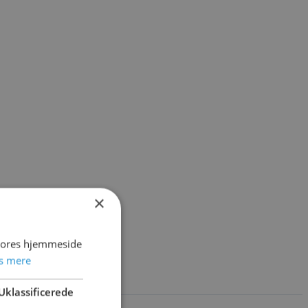
×
 vores hjemmeside
s mere
Uklassificerede