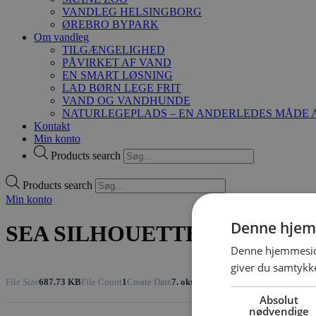
VANDLEG HELSINGBORG
ØREBRO BYPARK
Om vandleg
TILGÆNGELIGHED
PÅVIRKET AF VAND
EN SMART LØSNING
LAD BØRN LEGE FRIT
VAND OG VANDHUNDE
NATURLEGEPLADS – EN ANDERLEDES MÅDE A
Kontakt
Min konto
Products search
Products search
Min konto
Denne hjem
SEA SILHOUETTE TURTLE
Denne hjemmeside
giver du samtykke
File Size
687.73 KB
File Count
1
Create Date
7. oktober 2021
Last Updated
27. okt
Absolut
nødvendige