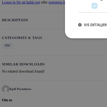
Logga in för att ladda ner
eller
registrera konto
DESCRIPTION
VIS DETALJER
CATEGORIES & TAGS
PDF
SIMILAR DOWNLOADS
No related download found!
Kjell Parmborn
Om os