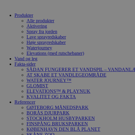
Produkter
Alle produkter
Aktivering
Spray fra jorden
Lave sprayredskaber
Høje sprayredskaber
Waterjourney
Elevations (med rutschebaner)
Vand og leg
Fakta-sider
SÅDAN FUNGERER ET VANDSPIL – VANDANL
AT SKABE ET VANDLEGEOMRÅDE
WATER JOURNEY™
GLOMIST
ELEVATIONS™ & PLAYNUK
KVALITET OG FAKTA
Referencer
GØTEBORG MÅNEDSPARK
BORÅS DJURPARK
STOCKHOLM HUSBYPARKEN
FINSPÅNG BRUKSPARKEN
KØBENHAVN DEN BLÅ PLANET
SKÅNE ZOO