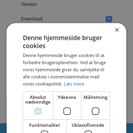
Version
Download
0
×
File Size
2.21 MB
Denne hjemmeside bruger
cookies
File Count
1
Denne hjemmeside bruger cookies til at
forbedre brugeroplevelsen. Ved at bruge
Create Date
27. marts 2025
vores hjemmeside giver du samtykke til
alle cookies i overensstemmelse med
Last Updated
27. marts 2025
vores cookiepolitik.
Læs mere
SEA SILHOUETTE
Absolut
Ydeevne
Målretning
WHALE
nødvendige
Funktionalitet
Uklassificerede