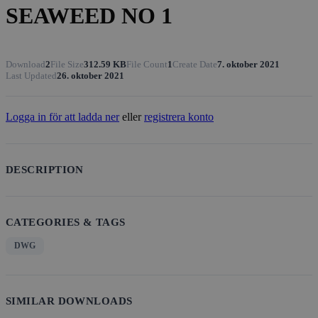
SEAWEED NO 1
Download
2
File Size
312.59 KB
File Count
1
Create Date
7. oktober 2021
Last Updated
26. oktober 2021
Logga in för att ladda ner
eller
registrera konto
DESCRIPTION
CATEGORIES & TAGS
DWG
SIMILAR DOWNLOADS