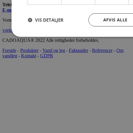
Telefon:
+45 7022 2628
E-mail
:
info@cado.dk
VIS DETALJER
AFVIS ALLE
Vortex International
vortex-intl.com
CADOAQUA® 2022 Alle rettigheder forbeholdes.
Forside
-
Produkter
-
Vand og leg
-
Faktasider
-
Referencer
-
Om
vandleg
-
Kontakt
-
GDPR