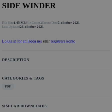
SIDE WINDER
File Size
1.45 MB
File Count
1
Create Date
7. oktober 2021
Last Updated
26. oktober 2021
Logga in för att ladda ner
eller
registrera konto
DESCRIPTION
CATEGORIES & TAGS
PDF
SIMILAR DOWNLOADS