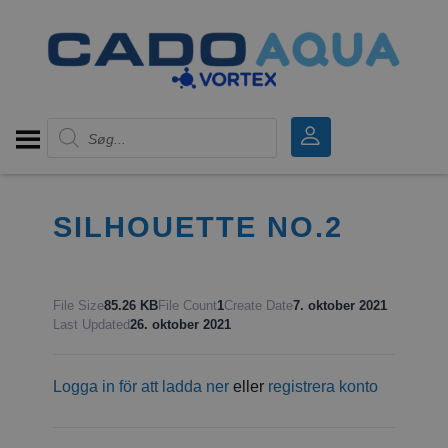
Products search
SILHOUETTE NO.2
File Size
85.26 KB
File Count
1
Create Date
7. oktober 2021
Last Updated
26. oktober 2021
Logga in för att ladda ner
eller
registrera konto