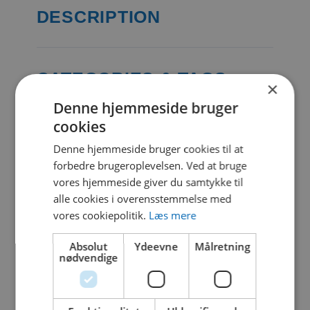
DESCRIPTION
CATEGORIES & TAGS
×
Denne hjemmeside bruger
PDF
cookies
Denne hjemmeside bruger cookies til at
SIMILAR DOWNLOADS
forbedre brugeroplevelsen. Ved at bruge
vores hjemmeside giver du samtykke til
alle cookies i overensstemmelse med
No related download found!
vores cookiepolitik.
Læs mere
Absolut
Ydeevne
Målretning
nødvendige
Kjell Parmborn
Updated 26. oktober 2021