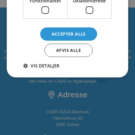
Funktionalitet
Uklassificerede
Om os
ACCEPTER ALLE
CADO er en professionel leverandør af vandleg, legepladser og
AFVIS ALLE
meget mere. Vi har leveret vandleg til kommuner, zoologiske haver
og campingpladser. Vi ønsker at bidrage som partner i alle faser af
projektet - fra idé til realisering. CADOAQUA er vores
VIS DETALJER
vandlegeplads.
Alle fakta om CADO er tilgængelige
HER
Adresse
CADO AQUA Danmark
Yderholmvej 35
2680 Solrød