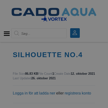
Products search
SILHOUETTE NO.4
File Size
86.83 KB
File Count
1
Create Date
12. oktober 2021
Last Updated
26. oktober 2021
Logga in för att ladda ner
eller
registrera konto