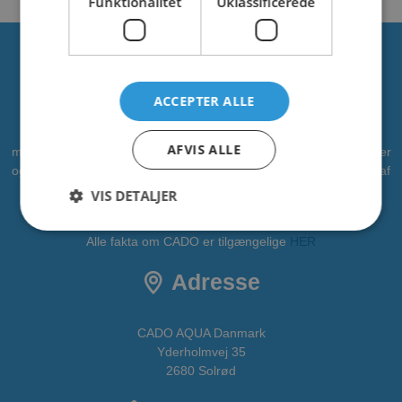
Funktionalitet
Uklassificerede
Om os
ACCEPTER ALLE
CADO er en professionel leverandør af vandleg, legepladser og
AFVIS ALLE
meget mere. Vi har leveret vandleg til kommuner, zoologiske haver
og campingpladser. Vi ønsker at bidrage som partner i alle faser af
projektet - fra idé til realisering. CADOAQUA er vores
VIS DETALJER
vandlegeplads.
Alle fakta om CADO er tilgængelige
HER
Adresse
CADO AQUA Danmark
Yderholmvej 35
2680 Solrød