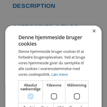
DESCRIPTION
CATEGORIES & TAGS
×
Denne hjemmeside bruger
PDF
cookies
Denne hjemmeside bruger cookies til at
SIMILAR DOWNLOADS
forbedre brugeroplevelsen. Ved at bruge
vores hjemmeside giver du samtykke til
alle cookies i overensstemmelse med
No related download found!
vores cookiepolitik.
Læs mere
Absolut
Ydeevne
Målretning
nødvendige
Kjell Parmborn
Updated 26. oktober 2021