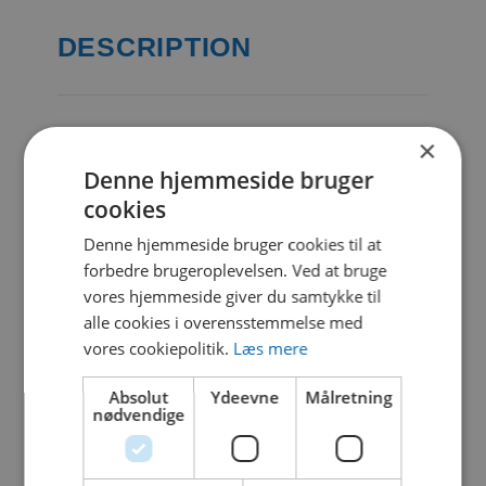
DESCRIPTION
CATEGORIES & TAGS
×
Denne hjemmeside bruger
DWG
cookies
Denne hjemmeside bruger cookies til at
forbedre brugeroplevelsen. Ved at bruge
SIMILAR DOWNLOADS
vores hjemmeside giver du samtykke til
alle cookies i overensstemmelse med
No related download found!
vores cookiepolitik.
Læs mere
Absolut
Ydeevne
Målretning
nødvendige
Kjell Parmborn
Updated 19. oktober 2021