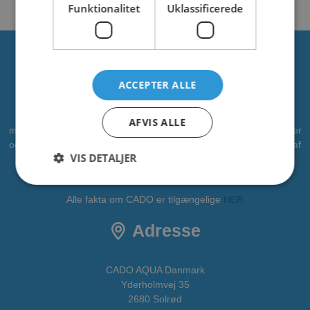
Funktionalitet
Uklassificerede
Om os
ACCEPTER ALLE
CADO er en professionel leverandør af vandleg, legepladser og
AFVIS ALLE
meget mere. Vi har leveret vandleg til kommuner, zoologiske haver
og campingpladser. Vi ønsker at bidrage som partner i alle faser af
VIS DETALJER
projektet - fra idé til realisering. CADOAQUA er vores
vandlegeplads.
Alle fakta om CADO er tilgængelige
HER
Adresse
CADO AQUA Danmark
Yderholmvej 35
2680 Solrød