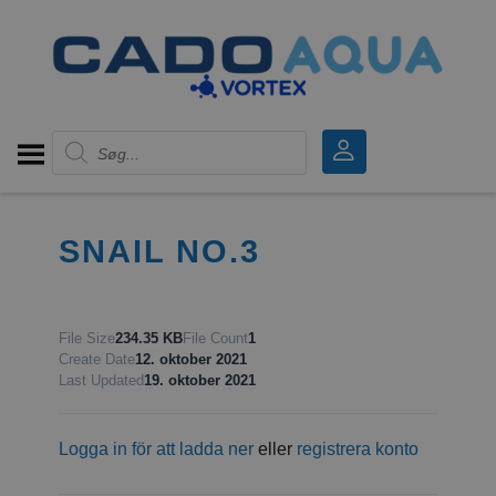
Products search
SNAIL NO.3
File Size
234.35 KB
File Count
1
Create Date
12. oktober 2021
Last Updated
19. oktober 2021
Logga in för att ladda ner
eller
registrera konto