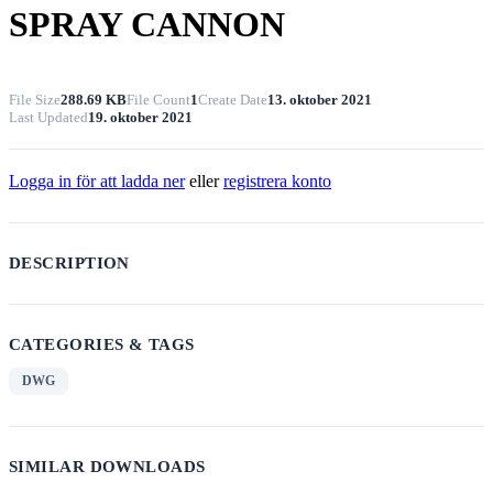
SPRAY CANNON
File Size
288.69 KB
File Count
1
Create Date
13. oktober 2021
Last Updated
19. oktober 2021
Logga in för att ladda ner
eller
registrera konto
DESCRIPTION
CATEGORIES & TAGS
DWG
SIMILAR DOWNLOADS