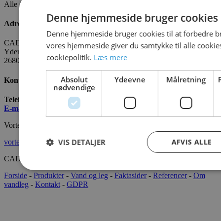
Alle fakta om CADO er tilgængelige
HER
Denne hjemmeside bruger cookies
Adresse
Denne hjemmeside bruger cookies til at forbedre b
CADO AQUA Danmark
vores hjemmeside giver du samtykke til alle cooki
Yderholmvej 35
cookiepolitik.
Læs mere
2680 Solrød
Absolut
Ydeevne
Målretning
Kontakt os
nødvendige
Telefon:
+45 7022 2628
E-mail
:
info@cado.dk
Vortex International
VIS DETALJER
AFVIS ALLE
vortex-intl.com
CADOAQUA® 2022 Alle rettigheder forbeholdes.
Forside
-
Produkter
-
Vand og leg
-
Faktasider
-
Referencer
-
Om
vandleg
-
Kontakt
-
GDPR