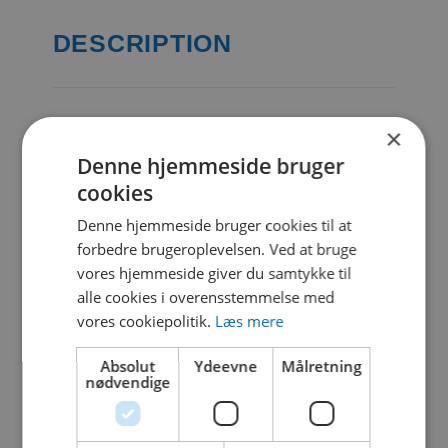
DESCRIPTION
CATEGORIES & TAGS
×
Denne hjemmeside bruger
PDF
cookies
Denne hjemmeside bruger cookies til at
forbedre brugeroplevelsen. Ved at bruge
SIMILAR DOWNLOADS
vores hjemmeside giver du samtykke til
alle cookies i overensstemmelse med
No related download found!
vores cookiepolitik.
Læs mere
Absolut
Ydeevne
Målretning
nødvendige
Kjell Parmborn
Updated 19. oktober 2021