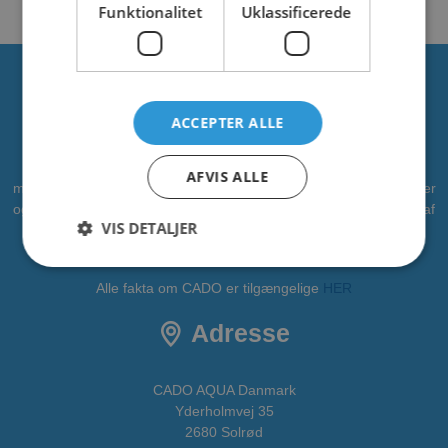
Funktionalitet
Uklassificerede
Om os
ACCEPTER ALLE
CADO er en professionel leverandør af vandleg, legepladser og
AFVIS ALLE
meget mere. Vi har leveret vandleg til kommuner, zoologiske haver
og campingpladser. Vi ønsker at bidrage som partner i alle faser af
VIS DETALJER
projektet - fra idé til realisering. CADOAQUA er vores
vandlegeplads.
Alle fakta om CADO er tilgængelige
HER
Adresse
CADO AQUA Danmark
Yderholmvej 35
2680 Solrød