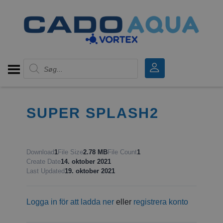
Products search
SUPER SPLASH2
Download
1
File Size
2.78 MB
File Count
1
Create Date
14. oktober 2021
Last Updated
19. oktober 2021
Logga in för att ladda ner
eller
registrera konto