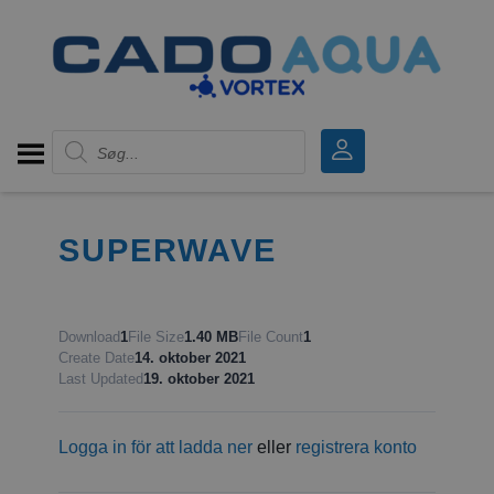
Products search
SUPERWAVE
Download
1
File Size
1.40 MB
File Count
1
Create Date
14. oktober 2021
Last Updated
19. oktober 2021
Logga in för att ladda ner
eller
registrera konto