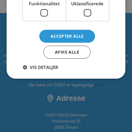
Funktionalitet
Uklassificerede
Om os
ACCEPTER ALLE
CADO er en professionel leverandør af vandleg, legepladser og
AFVIS ALLE
meget mere. Vi har leveret vandleg til kommuner, zoologiske haver
og campingpladser. Vi ønsker at bidrage som partner i alle faser af
VIS DETALJER
projektet - fra idé til realisering. CADOAQUA er vores
vandlegeplads.
Alle fakta om CADO er tilgængelige
HER
Adresse
CADO AQUA Danmark
Yderholmvej 35
2680 Solrød