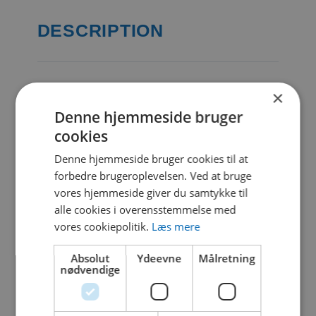
DESCRIPTION
CATEGORIES & TAGS
×
Denne hjemmeside bruger
PDF
cookies
Denne hjemmeside bruger cookies til at
forbedre brugeroplevelsen. Ved at bruge
SIMILAR DOWNLOADS
vores hjemmeside giver du samtykke til
alle cookies i overensstemmelse med
No related download found!
vores cookiepolitik.
Læs mere
Absolut
Ydeevne
Målretning
nødvendige
Kjell Parmborn
Updated 19. oktober 2021