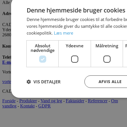
Alle fakta om CADO er tilgængelige
HER
Denne hjemmeside bruger cookies
Adresse
Denne hjemmeside bruger cookies til at forbedre b
CADO AQUA Danmark
vores hjemmeside giver du samtykke til alle cooki
Yderholmvej 35
cookiepolitik.
Læs mere
2680 Solrød
Absolut
Ydeevne
Målretning
Kontakt os
nødvendige
Telefon:
+45 7022 2628
E-mail
:
info@cado.dk
Vortex International
VIS DETALJER
AFVIS ALLE
vortex-intl.com
CADOAQUA® 2022 Alle rettigheder forbeholdes.
Forside
-
Produkter
-
Vand og leg
-
Faktasider
-
Referencer
-
Om
vandleg
-
Kontakt
-
GDPR