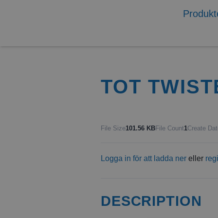
Produkt
TOT TWIST
File Size
101.56 KB
File Count
1
Create Dat
Logga in för att ladda ner
eller
reg
DESCRIPTION