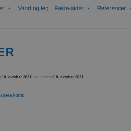
er
Vand og leg
Fakta-sider
Referencer
ER
e
14. oktober 2021
Last Updated
18. oktober 2021
istrera konto