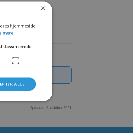
×
 vores hjemmeside
s mere
Uklassificerede
EPTER ALLE
Updated 18. oktober 2021