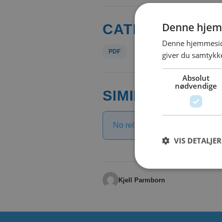
Denne hjem
CATEGORIES &
Denne hjemmeside
PDF
giver du samtykke
Absolut
nødvendige
SIMILAR DOWN
No related download found!
VIS DETALJER
Kjell Parmborn