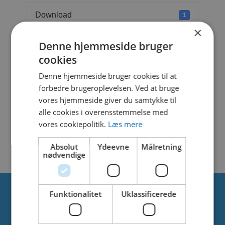
Download
1
×
File Size
79.64 KB
Denne hjemmeside bruger
cookies
File Count
1
Denne hjemmeside bruger cookies til at
forbedre brugeroplevelsen. Ved at bruge
Create Date
6. februar 2025
vores hjemmeside giver du samtykke til
alle cookies i overensstemmelse med
Last Updated
6. februar 2025
vores cookiepolitik.
Læs mere
UMBRELLA
Absolut
Ydeevne
Målretning
nødvendige
Funktionalitet
Uklassificerede
Om os