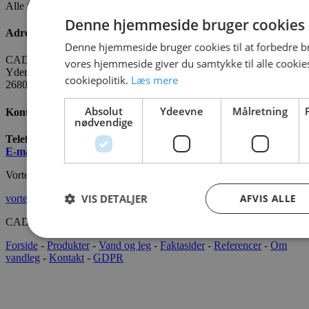
Alle fakta om CADO er tilgængelige
HER
Denne hjemmeside bruger cookies
Adresse
Denne hjemmeside bruger cookies til at forbedre b
CADO AQUA Danmark
vores hjemmeside giver du samtykke til alle cooki
Yderholmvej 35
cookiepolitik.
Læs mere
2680 Solrød
Absolut
Ydeevne
Målretning
Kontakt os
nødvendige
Telefon:
+45 7022 2628
E-mail
:
info@cado.dk
Vortex International
VIS DETALJER
AFVIS ALLE
vortex-intl.com
CADOAQUA® 2022 Alle rettigheder forbeholdes.
Forside
-
Produkter
-
Vand og leg
-
Faktasider
-
Referencer
-
Om
vandleg
-
Kontakt
-
GDPR