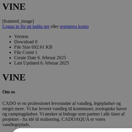
VINE
[featured_image]
Logga in för att ladda ner
eller
registrera konto
Version
Download
0
File Size
692.61 KB
File Count
1
Create Date
6. februar 2025
Last Updated
6. februar 2025
VINE
Om os
CADO er en professionel leverandør af vandleg, legepladser og
meget mere. Vi har leveret vandleg til kommuner, zoologiske haver
og campingpladser. Vi ønsker at bidrage som partner i alle faser af
projektet - fra idé til realisering. CADOAQUA er vores
vandlegeplads.