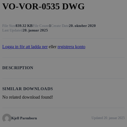
VO-VOR-0535 DWG
File Size
839.32 KB
File Count
1
Create Date
20. oktober 2020
Last Updated
20. januar 2025
Logga in för att ladda ner
eller
registrera konto
DESCRIPTION
SIMILAR DOWNLOADS
No related download found!
Kjell Parmborn
Updated 20. januar 2025