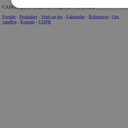
CADOAQUA® 2022 Alle rettigheder forbeholdes.
Forside
-
Produkter
-
Vand og leg
-
Faktasider
-
Referencer
-
Om
vandleg
-
Kontakt
-
GDPR