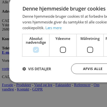
Alle fakta om CADO er tilgængelige
HER
Denne hjemmeside bruger cookies
Adresse
Denne hjemmeside bruger cookies til at forbedre b
CADO AQUA Danmark
vores hjemmeside giver du samtykke til alle cooki
Yderholmvej 35
cookiepolitik.
Læs mere
2680 Solrød
Absolut
Ydeevne
Målretning
Kontakt os
nødvendige
Telefon:
+45 7022 2628
E-mail
:
info@cado.dk
Vortex International
VIS DETALJER
AFVIS ALLE
vortex-intl.com
CADOAQUA® 2022 Alle rettigheder forbeholdes.
Forside
-
Produkter
-
Vand og leg
-
Faktasider
-
Referencer
-
Om
vandleg
-
Kontakt
-
GDPR