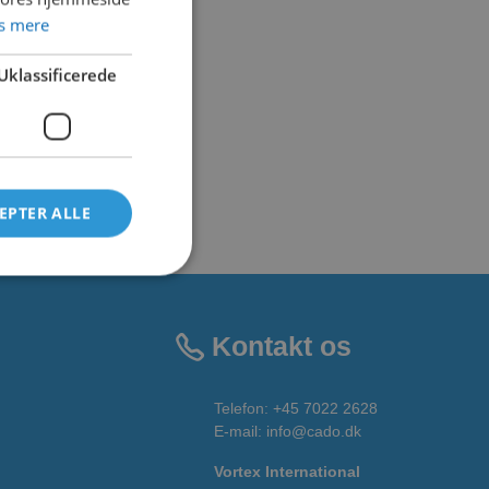
s mere
Uklassificerede
EPTER ALLE
Kontakt os
Telefon:
+45 7022 2628
E-mail
:
info@cado.dk
Vortex International