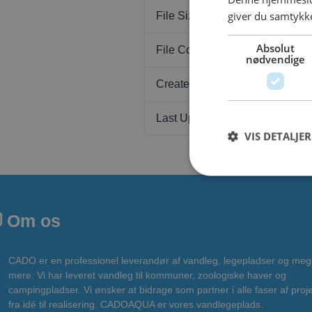
giver du samtykke
File Size
Absolut
File Count
nødvendige
Create Date
Last Updated
VIS DETALJER
Om os
CADO er en professionel leverandør af vandleg, legepladser og meg
mere. Vi har leveret vandleg til kommuner, zoologiske haver og
campingpladser. Vi ønsker at bidrage som partner i alle faser af proje
fra idé til realisering. CADOAQUA er vores vandlegeplads.