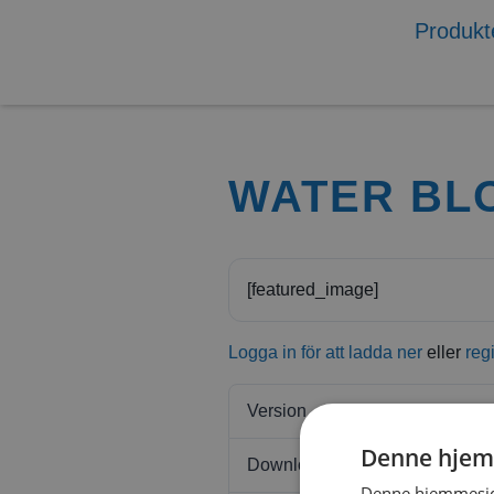
Produkt
WATER BL
[featured_image]
Logga in för att ladda ner
eller
reg
Version
Denne hjem
Download
Denne hjemmeside