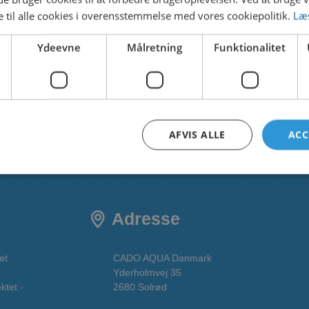
 til alle cookies i overensstemmelse med vores cookiepolitik.
Læ
186.60 KB
Ydeevne
Målretning
Funktionalitet
1
6. februar 2025
6. februar 2025
AFVIS ALLE
ACC
Adresse
et
CADO AQUA Danmark
Yderholmvej 35
ktet -
2680 Solrød