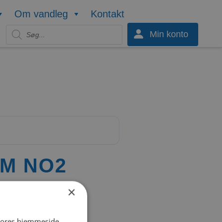
Om vandleg
Kontakt
Products search
Min konto
M NO2
×
 vores hjemmeside