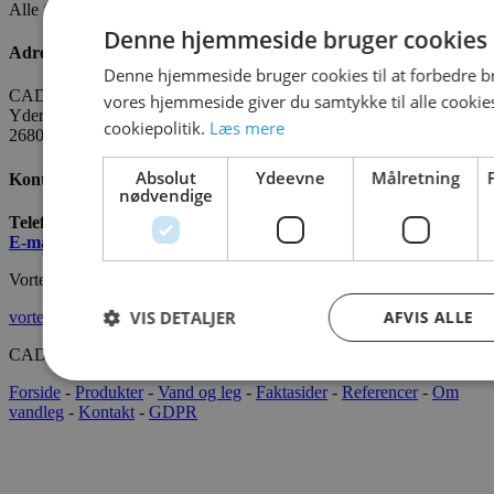
Alle fakta om CADO er tilgængelige
HER
Denne hjemmeside bruger cookies
Adresse
Denne hjemmeside bruger cookies til at forbedre b
CADO AQUA Danmark
vores hjemmeside giver du samtykke til alle cooki
Yderholmvej 35
cookiepolitik.
Læs mere
2680 Solrød
Absolut
Ydeevne
Målretning
Kontakt os
nødvendige
Telefon:
+45 7022 2628
E-mail
:
info@cado.dk
Vortex International
VIS DETALJER
AFVIS ALLE
vortex-intl.com
CADOAQUA® 2022 Alle rettigheder forbeholdes.
Forside
-
Produkter
-
Vand og leg
-
Faktasider
-
Referencer
-
Om
vandleg
-
Kontakt
-
GDPR