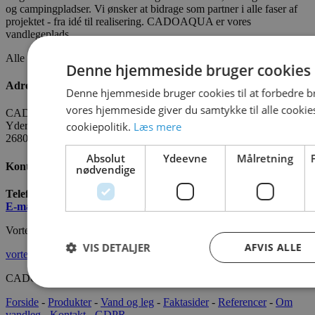
og campingpladser. Vi ønsker at bidrage som partner i alle faser af
projektet - fra idé til realisering. CADOAQUA er vores
vandlegeplads.
Alle fakta om CADO er tilgængelige
HER
Denne hjemmeside bruger cookies
Adresse
Denne hjemmeside bruger cookies til at forbedre b
vores hjemmeside giver du samtykke til alle cooki
CADO AQUA Danmark
cookiepolitik.
Læs mere
Yderholmvej 35
2680 Solrød
Absolut
Ydeevne
Målretning
Kontakt os
nødvendige
Telefon:
+45 7022 2628
E-mail
:
info@cado.dk
Vortex International
VIS DETALJER
AFVIS ALLE
vortex-intl.com
CADOAQUA® 2022 Alle rettigheder forbeholdes.
Forside
-
Produkter
-
Vand og leg
-
Faktasider
-
Referencer
-
Om
vandleg
-
Kontakt
-
GDPR