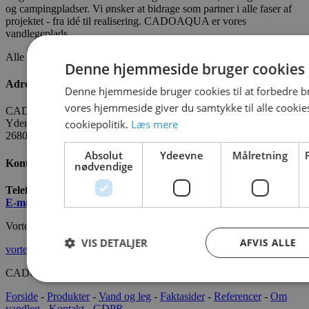
og campingpladser. Vi ønsker at bidrage som partner i alle faser af
projektet - fra idé til realisering. CADOAQUA er vores
vandlegeplads.
Alle fakta om CADO er tilgængelige
HER
Denne hjemmeside bruger cookies
Adresse
Denne hjemmeside bruger cookies til at forbedre b
vores hjemmeside giver du samtykke til alle cooki
CADO AQUA Danmark
cookiepolitik.
Læs mere
Yderholmvej 35
2680 Solrød
Absolut
Ydeevne
Målretning
Kontakt os
nødvendige
Telefon:
+45 7022 2628
E-mail
:
info@cado.dk
Vortex International
VIS DETALJER
AFVIS ALLE
vortex-intl.com
CADOAQUA® 2022 Alle rettigheder forbeholdes.
Forside
-
Produkter
-
Vand og leg
-
Faktasider
-
Referencer
-
Om
vandleg
-
Kontakt
-
GDPR