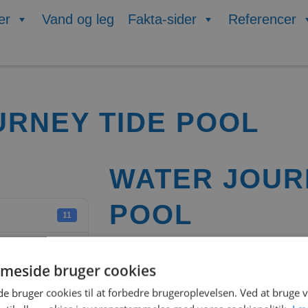
er
Vand og leg
Fakta-sider
Referencer
URNEY TIDE POOL
WATER JOUR
POOL
11
957.77 KB
meside bruger cookies
1
 bruger cookies til at forbedre brugeroplevelsen. Ved at bruge