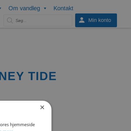
Om vandleg
Kontakt
Products search
Min konto
NEY TIDE
×
 vores hjemmeside