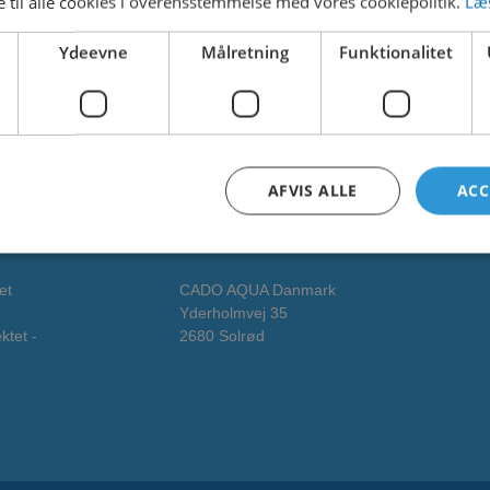
 til alle cookies i overensstemmelse med vores cookiepolitik.
Læ
6. februar 2025
Ydeevne
Målretning
Funktionalitet
6. februar 2025
AFVIS ALLE
ACC
Adresse
et
CADO AQUA Danmark
Yderholmvej 35
ktet -
2680 Solrød