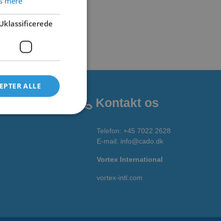
s mere
Uklassificerede
EPTER ALLE
Kontakt os
Telefon:
+45 7022 2628
E-mail
:
info@cado.dk
Vortex International
vortex-intl.com