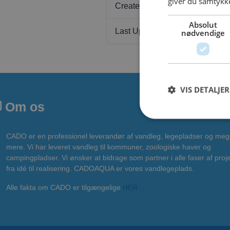
giver du samtykke
Create Date
Absolut
Last Updated
nødvendige
VIS DETALJER
Om os
CADO er en professionel leverandør af vandleg, legepladser og meg
mere. Vi har leveret vandleg til kommuner, zoologiske haver og
campingpladser. Vi ønsker at bidrage som partner i alle faser af proje
fra idé til realisering. CADOAQUA er vores vandlegeplads.
Alle fakta om CADO er tilgængelige
HER