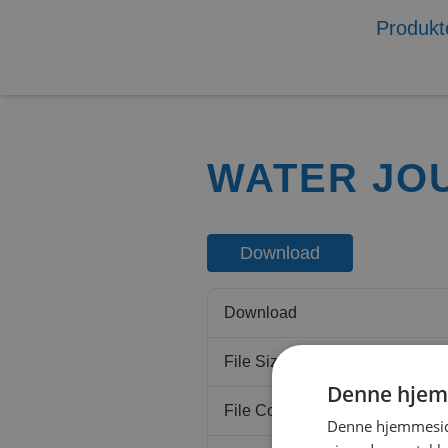
Produkt
WATER JO
Download
Download
File Size
Denne hjem
File Count
Denne hjemmeside