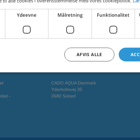
 til alle cookies i overensstemmelse med vores cookiepolitik.
Læ
14. februar 2025
Ydeevne
Målretning
Funktionalitet
14. februar 2025
AFVIS ALLE
ACC
Adresse
et
CADO AQUA Danmark
Yderholmvej 35
ktet -
2680 Solrød