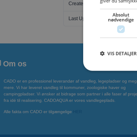
giver du samtykke
Create Date
Absolut
Last Updated
nødvendige
VIS DETALJER
Om os
CADO er en professionel leverandør af vandleg, legepladser og meg
mere. Vi har leveret vandleg til kommuner, zoologiske haver og
campingpladser. Vi ønsker at bidrage som partner i alle faser af proje
fra idé til realisering. CADOAQUA er vores vandlegeplads.
Alle fakta om CADO er tilgængelige
HER