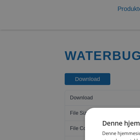
Produkt
WATERBUG
Download
Download
File Size
Denne hjem
File Count
Denne hjemmeside