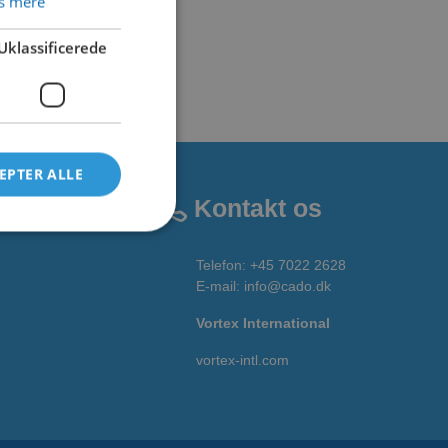
s mere
Uklassificerede
EPTER ALLE
Kontakt os
Telefon:
+45 7022 2628
E-mail
:
info@cado.dk
Vortex International
vortex-intl.com