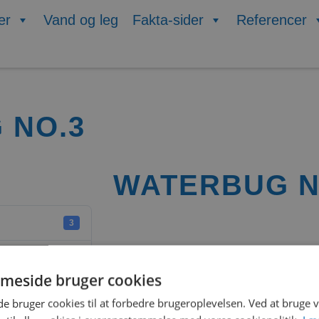
er
Vand og leg
Fakta-sider
Referencer
 NO.3
WATERBUG N
3
799.65 KB
meside bruger cookies
1
 bruger cookies til at forbedre brugeroplevelsen. Ved at bruge