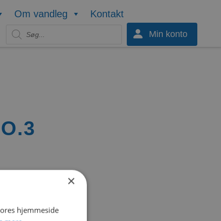
Om vandleg
Kontakt
Products search
Min konto
O.3
×
 vores hjemmeside