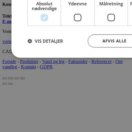
Absolut
Ydeevne
Målretning
Kontakt os
nødvendige
Telefon:
+45 7022 2628
E-mail
:
info@cado.dk
Vortex International
VIS DETALJER
AFVIS ALLE
vortex-intl.com
CADOAQUA® 2022 Alle rettigheder forbeholdes.
Forside
-
Produkter
-
Vand og leg
-
Faktasider
-
Referencer
-
Om
vandleg
-
Kontakt
-
GDPR