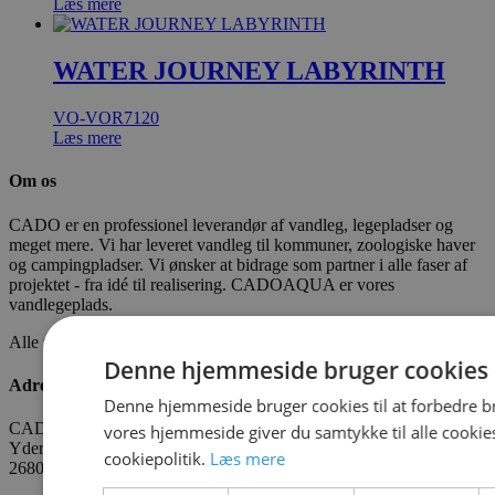
Læs mere
WATER JOURNEY LABYRINTH
VO-VOR7120
Læs mere
Om os
CADO er en professionel leverandør af vandleg, legepladser og
meget mere. Vi har leveret vandleg til kommuner, zoologiske haver
og campingpladser. Vi ønsker at bidrage som partner i alle faser af
projektet - fra idé til realisering. CADOAQUA er vores
vandlegeplads.
Alle fakta om CADO er tilgængelige
HER
Denne hjemmeside bruger cookies
Adresse
Denne hjemmeside bruger cookies til at forbedre b
CADO AQUA Danmark
vores hjemmeside giver du samtykke til alle cooki
Yderholmvej 35
cookiepolitik.
Læs mere
2680 Solrød