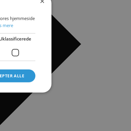
×
 vores hjemmeside
s mere
Uklassificerede
EPTER ALLE