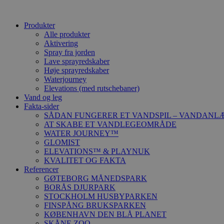
Produkter
Alle produkter
Aktivering
Spray fra jorden
Lave sprayredskaber
Høje sprayredskaber
Waterjourney
Elevations (med rutschebaner)
Vand og leg
Fakta-sider
SÅDAN FUNGERER ET VANDSPIL – VANDANL
AT SKABE ET VANDLEGEOMRÅDE
WATER JOURNEY™
GLOMIST
ELEVATIONS™ & PLAYNUK
KVALITET OG FAKTA
Referencer
GØTEBORG MÅNEDSPARK
BORÅS DJURPARK
STOCKHOLM HUSBYPARKEN
FINSPÅNG BRUKSPARKEN
KØBENHAVN DEN BLÅ PLANET
SKÅNE ZOO