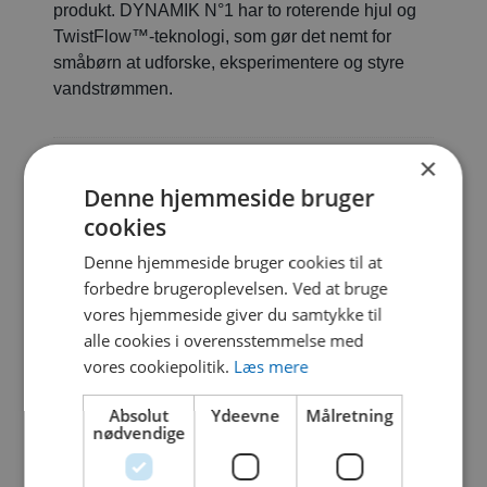
produkt. DYNAMIK N°1 har to roterende hjul og
TwistFlow™-teknologi, som gør det nemt for
småbørn at udforske, eksperimentere og styre
vandstrømmen.
Fallunderlag
×
Denne hjemmeside bruger
Ikke påkrævet
cookies
Lekredskap
Denne hjemmeside bruger cookies til at
Leg med vand
forbedre brugeroplevelsen. Ved at bruge
vores hjemmeside giver du samtykke til
Matrial
alle cookies i overensstemmelse med
Stål
vores cookiepolitik.
Læs mere
Absolut
Ydeevne
Målretning
nødvendige
DYNAMIK
Download