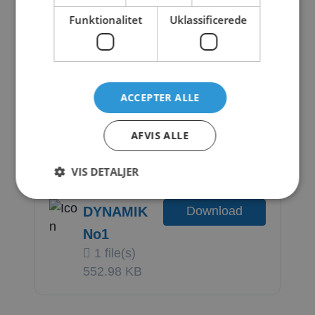
No1
1 file(s)
Funktionalitet
Uklassificerede
1.08 MB
DYNAMIK
Download
ACCEPTER ALLE
No1
AFVIS ALLE
1 file(s)
138.37 KB
VIS DETALJER
DYNAMIK
Download
No1
1 file(s)
552.98 KB