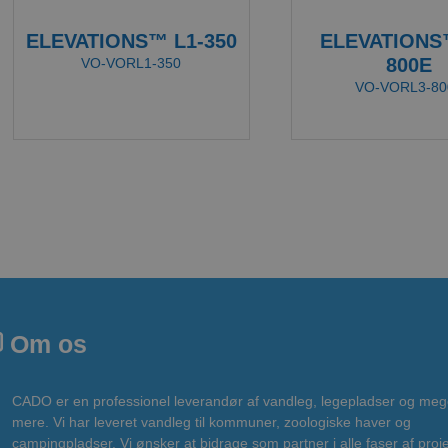
ELEVATIONS™ L1-350
ELEVATIONS
800E
VO-VORL1-350
VO-VORL3-80
Om os
CADO er en professionel leverandør af vandleg, legepladser og meg
mere. Vi har leveret vandleg til kommuner, zoologiske haver og
campingpladser. Vi ønsker at bidrage som partner i alle faser af proje