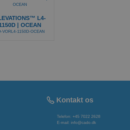
LEVATIONS™ L4-
1150D | OCEAN
O-VORL4-1150D-OCEAN
Kontakt os
Telefon:
+45 7022 2628
E-mail
:
info@cado.dk