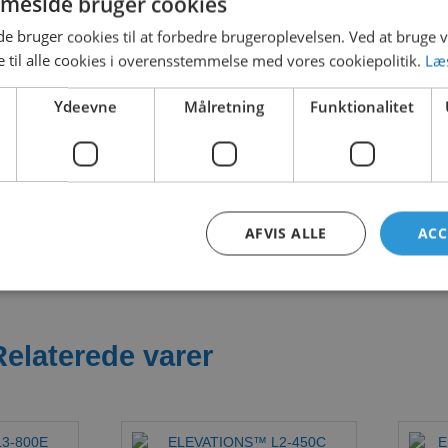
meside bruger cookies
 bruger cookies til at forbedre brugeroplevelsen. Ved at bruge
 til alle cookies i overensstemmelse med vores cookiepolitik.
Læ
ELEVATIONS™
Ydeevne
Målretning
Funktionalitet
1 file(s)
1.65 
Kontakta oss
AFVIS ALLE
ACC
Relaterede varer