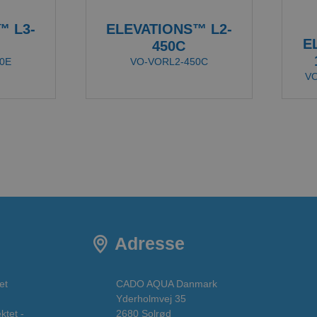
™ L3-
ELEVATIONS™ L2-
E
450C
0E
VO-VORL2-450C
V
Adresse
et
CADO AQUA Danmark
Yderholmvej 35
ktet -
2680 Solrød