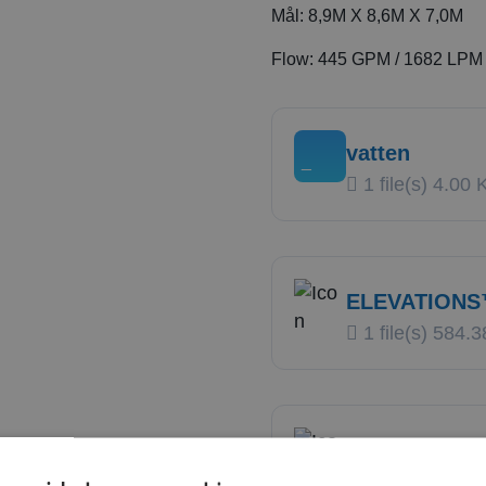
Mål:
8,9M X 8,6M X 7,0M
Flow:
445 GPM / 1682 LPM
vatten
1 file(s)
4.00 
ELEVATIONS™
1 file(s)
584.3
ELEVATIONS™
1 file(s)
4.33 