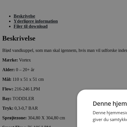
Beskrivelse
Yderligere information
Filer til download
Beskrivelse
Blød vandkuppel, som man skal igennem, hvis man vil udforske indersi
Mærke:
Vortex
Alder:
0 – 20+ år
Mål:
110 x 51 x 51 cm
Flow:
216-246 LPM
Bay:
TODDLER
Denne hjem
Tryk:
0,3-0,7 BAR
Denne hjemmeside
Sprøjtezone:
304,80 X 304,80 cm
giver du samtykke