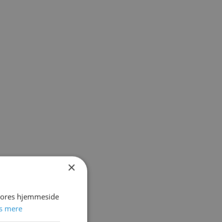
×
 vores hjemmeside
s mere