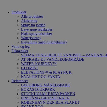
Produkter
Alle produkter
Aktivering
Spray fra jorden
Lave sprayredskaber
Høje sprayredskaber
Waterjourney
Elevations (med rutschebaner)
Vand og leg
Fakta-sider
SÅDAN FUNGERER ET VANDSPIL – VANDANL
AT SKABE ET VANDLEGEOMRÅDE
WATER JOURNEY™
GLOMIST
ELEVATIONS™ & PLAYNUK
KVALITET OG FAKTA
Referencer
GØTEBORG MÅNEDSPARK
BORÅS DJURPARK
STOCKHOLM HUSBYPARKEN
FINSPÅNG BRUKSPARKEN
KØBENHAVN DEN BLÅ PLANET
SKÅNE ZOO