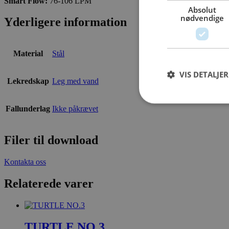
Smart Flow:
76-106 LPM
Absolut
nødvendige
Yderligere information
Material
Stål
VIS DETALJER
Lekredskap
Leg med vand
Fallunderlag
Ikke påkrævet
Filer til download
Kontakta oss
Relaterede varer
TURTLE NO.3