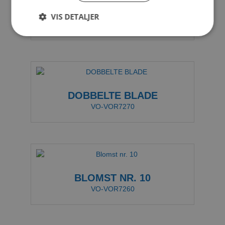
COREOPLAY WAVE
VIS DETALJER
VO-VOR7065
DOBBELTE BLADE
VO-VOR7270
BLOMST NR. 10
VO-VOR7260