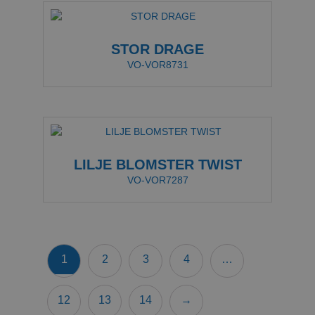
STOR DRAGE
VO-VOR8731
LILJE BLOMSTER TWIST
VO-VOR7287
1
2
3
4
…
12
13
14
→