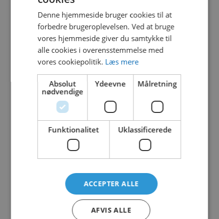
VO-VOR7277
Denne hjemmeside bruger cookies til at
forbedre brugeroplevelsen. Ved at bruge
vores hjemmeside giver du samtykke til
alle cookies i overensstemmelse med
vores cookiepolitik.
Læs mere
COCO PALM
VO-VOR7271
Absolut
Ydeevne
Målretning
nødvendige
Funktionalitet
Uklassificerede
CONEFLOWER
VO-VOR7272
ACCEPTER ALLE
AFVIS ALLE