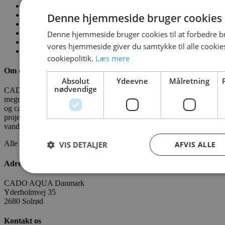
6
…
Denne hjemmeside bruger cookies
12
13
Denne hjemmeside bruger cookies til at forbedre b
14
vores hjemmeside giver du samtykke til alle cooki
→
cookiepolitik.
Læs mere
Om os
Absolut
Ydeevne
Målretning
nødvendige
CADO er en professionel leverandør af vandleg, legepladser og
meget mere. Vi har leveret vandleg til kommuner, zoologiske haver
og campingpladser. Vi ønsker at bidrage som partner i alle faser af
projektet - fra idé til realisering. CADOAQUA er vores
vandlegeplads.
Alle fakta om CADO er tilgængelige
HER
VIS DETALJER
AFVIS ALLE
Adresse
CADO AQUA Danmark
Yderholmvej 35
2680 Solrød
Kontakt os