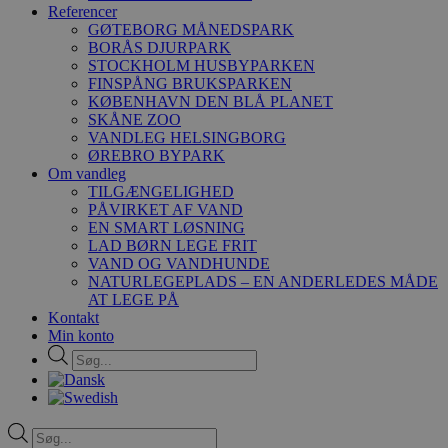
Referencer
GØTEBORG MÅNEDSPARK
BORÅS DJURPARK
STOCKHOLM HUSBYPARKEN
FINSPÅNG BRUKSPARKEN
KØBENHAVN DEN BLÅ PLANET
SKÅNE ZOO
VANDLEG HELSINGBORG
ØREBRO BYPARK
Om vandleg
TILGÆNGELIGHED
PÅVIRKET AF VAND
EN SMART LØSNING
LAD BØRN LEGE FRIT
VAND OG VANDHUNDE
NATURLEGEPLADS – EN ANDERLEDES MÅDE
AT LEGE PÅ
Kontakt
Min konto
Products
search
Products