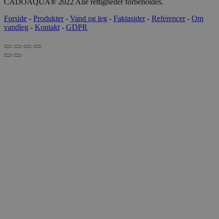
CADOAQUA® 2022 Alle rettigheder forbeholdes.
Forside
-
Produkter
-
Vand og leg
-
Faktasider
-
Referencer
-
Om
vandleg
-
Kontakt
-
GDPR