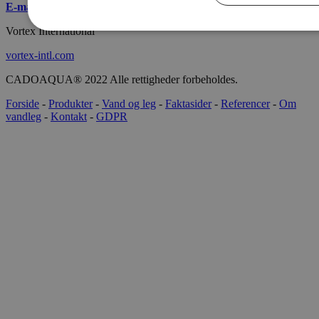
E-mail
:
info@cado.dk
Vortex International
vortex-intl.com
CADOAQUA® 2022 Alle rettigheder forbeholdes.
Forside
-
Produkter
-
Vand og leg
-
Faktasider
-
Referencer
-
Om
vandleg
-
Kontakt
-
GDPR