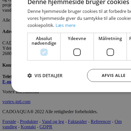
Denne hjemmeside bruger cookies
projektet - fra idé til realisering. CADOAQUA er vores
vandlegeplads.
Denne hjemmeside bruger cookies til at forbedre b
vores hjemmeside giver du samtykke til alle cooki
Alle fakta om CADO er tilgængelige
HER
cookiepolitik.
Læs mere
Adresse
Absolut
Ydeevne
Målretning
nødvendige
CADO AQUA Danmark
Yderholmvej 35
2680 Solrød
Kontakt os
VIS DETALJER
AFVIS ALLE
Telefon:
+45 7022 2628
E-mail
:
info@cado.dk
Vortex International
vortex-intl.com
CADOAQUA® 2022 Alle rettigheder forbeholdes.
Forside
-
Produkter
-
Vand og leg
-
Faktasider
-
Referencer
-
Om
vandleg
-
Kontakt
-
GDPR