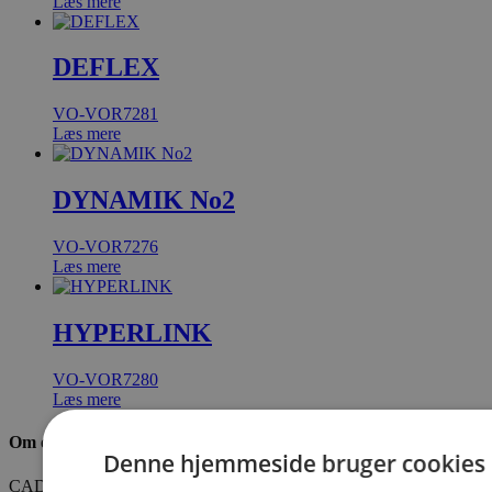
Læs mere
DEFLEX
VO-VOR7281
Læs mere
DYNAMIK No2
VO-VOR7276
Læs mere
HYPERLINK
VO-VOR7280
Læs mere
Om os
Denne hjemmeside bruger cookies
CADO er en professionel leverandør af vandleg, legepladser og