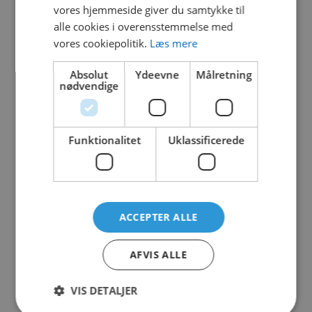
vores hjemmeside giver du samtykke til
alle cookies i overensstemmelse med
Relaterede varer
vores cookiepolitik.
Læs mere
Absolut
Ydeevne
Målretning
nødvendige
FLOWER NO.2
Funktionalitet
Uklassificerede
VO-VOR7550
ACCEPTER ALLE
AQUALIEN FLOWER NO.1
AFVIS ALLE
VO-VOR7388
VIS DETALJER