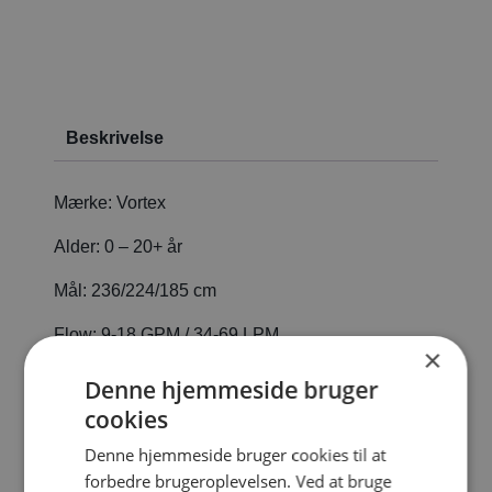
Beskrivelse
Mærke:
Vortex
Alder:
0 – 20+ år
Mål:
236/224/185 cm
Flow:
9-18 GPM / 34-69 LPM
×
Denne hjemmeside bruger
Kontakta oss
cookies
Denne hjemmeside bruger cookies til at
forbedre brugeroplevelsen. Ved at bruge