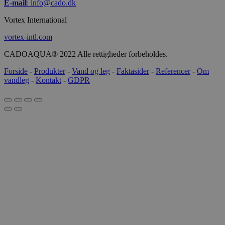
E-mail
:
info@cado.dk
Vortex International
vortex-intl.com
CADOAQUA® 2022 Alle rettigheder forbeholdes.
Forside
-
Produkter
-
Vand og leg
-
Faktasider
-
Referencer
-
Om
vandleg
-
Kontakt
-
GDPR