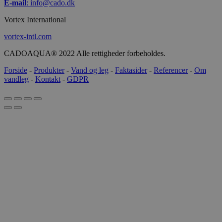
E-mail
:
info@cado.dk
Vortex International
vortex-intl.com
CADOAQUA® 2022 Alle rettigheder forbeholdes.
Forside
-
Produkter
-
Vand og leg
-
Faktasider
-
Referencer
-
Om
vandleg
-
Kontakt
-
GDPR