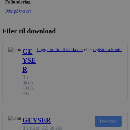
Fallunderlag
Ikke påkrævet
Filer til download
Logga in för att ladda ner
eller
registrera konto
GE
YSE
R
1
file(s)
404.81
KB
GEYSER
Download
1 file(s)
655.38 KB