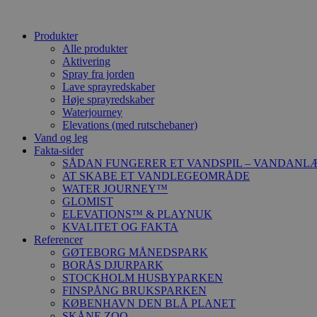
Produkter
Alle produkter
Aktivering
Spray fra jorden
Lave sprayredskaber
Høje sprayredskaber
Waterjourney
Elevations (med rutschebaner)
Vand og leg
Fakta-sider
SÅDAN FUNGERER ET VANDSPIL – VANDANL
AT SKABE ET VANDLEGEOMRÅDE
WATER JOURNEY™
GLOMIST
ELEVATIONS™ & PLAYNUK
KVALITET OG FAKTA
Referencer
GØTEBORG MÅNEDSPARK
BORÅS DJURPARK
STOCKHOLM HUSBYPARKEN
FINSPÅNG BRUKSPARKEN
KØBENHAVN DEN BLÅ PLANET
SKÅNE ZOO