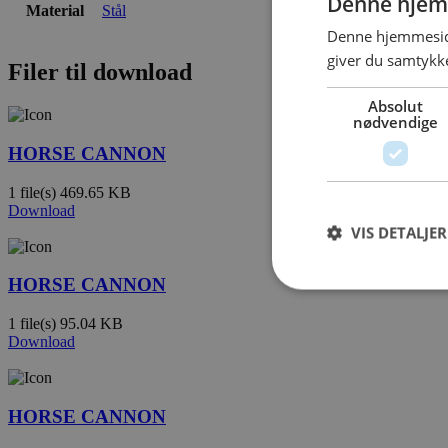
Denne hjem
Material
Stål
Denne hjemmeside
giver du samtykke
Filer til download
Absolut
nødvendige
HORSE CANNON
1 file(s)
469.65 KB
Download
VIS DETALJER
HORSE CANNON
1 file(s)
95.04 KB
Download
HORSE CANNON