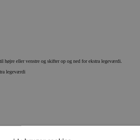
 højre eller venstre og skifter op og ned for ekstra legeværdi.
stra legeværdi