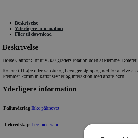
Beskrivelse
Yderligere information
Filer til download
Beskrivelse
Horse Cannon: Intuitiv 360-graders rotation uden at klemme. Roterer til
Roterer til højre eller venstre og bevæger sig op og ned for at give ek
Fremmer kommunikationsevner og interaktion med andre børn
Yderligere information
Fallunderlag
Ikke påkrævet
Lekredskap
Leg med vand