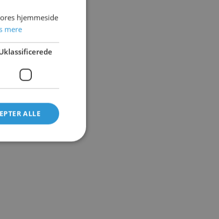
 vores hjemmeside
s mere
Uklassificerede
EPTER ALLE