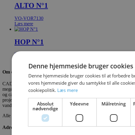
ALTO N°1
VO-VOR7130
Læs mere
HOP N°1
VO-VOR7133
Læs mere
Denne hjemmeside bruger cookies
Om os
Denne hjemmeside bruger cookies til at forbedre b
vores hjemmeside giver du samtykke til alle cooki
CADO er en professionel leverandør af vandleg, legepladser og
meget mere. Vi har leveret vandleg til kommuner, zoologiske haver
cookiepolitik.
Læs mere
og campingpladser. Vi ønsker at bidrage som partner i alle faser af
projektet - fra idé til realisering. CADOAQUA er vores
Absolut
Ydeevne
Målretning
vandlegeplads.
nødvendige
Alle fakta om CADO er tilgængelige
HER
Adresse