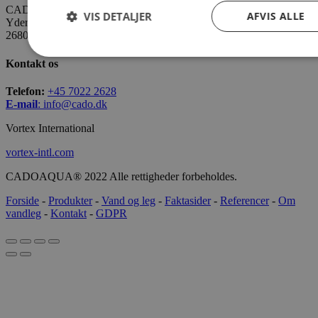
CADO AQUA Danmark
VIS DETALJER
AFVIS ALLE
Yderholmvej 35
2680 Solrød
Kontakt os
Telefon:
+45 7022 2628
E-mail
:
info@cado.dk
Vortex International
vortex-intl.com
CADOAQUA® 2022 Alle rettigheder forbeholdes.
Forside
-
Produkter
-
Vand og leg
-
Faktasider
-
Referencer
-
Om
vandleg
-
Kontakt
-
GDPR