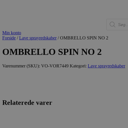
Produkter
Vand og leg
Fakta-sider
Refer
Products
search
Min konto
Forside
/
Lave sprayredskaber
/ OMBRELLO SPIN NO 2
OMBRELLO SPIN NO 2
Varenummer (SKU):
VO-VOR7449
Kategori:
Lave sprayredskaber
Relaterede varer