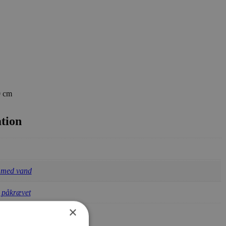
0 cm
tion
 med vand
 påkrævet
×