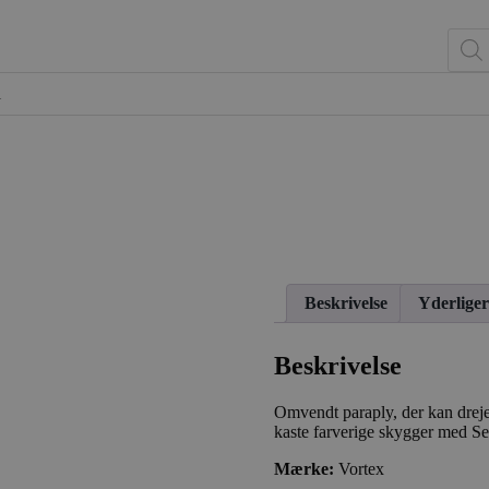
Produc
encer
Om vandleg
Kontakt
Min konto
search
Beskrivelse
Yderliger
Beskrivelse
Omvendt paraply, der kan drejes
kaste farverige skygger med Se
Mærke:
Vortex