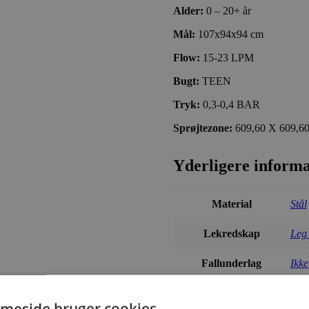
Alder:
0 – 20+ år
Mål:
107x94x94 cm
Flow:
15-23 LPM
Bugt:
TEEN
Tryk:
0,3-0,4 BAR
Sprøjtezone:
609,60 X 609,6
Yderligere informa
Material
Stål
Lekredskap
Leg
Fallunderlag
Ikke
meside bruger cookies