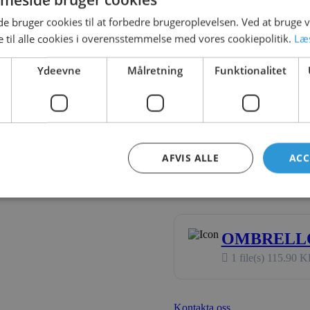
Filer til download
 bruger cookies til at forbedre brugeroplevelsen. Ved at bruge
 til alle cookies i overensstemmelse med vores cookiepolitik.
Læ
OMBRELLO
2
Ydeevne
Målretning
Funktionalitet
1 file(s)
517.92 
OMBRELLO
AFVIS ALLE
ACC
1 file(s)
329.08 
OMBRELLO
1 file(s)
115.90 K
Kontakta oss