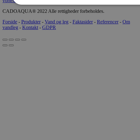
vortex-intl.com
CADOAQUA® 2022 Alle rettigheder forbeholdes.
Forside
-
Produkter
-
Vand og leg
-
Faktasider
-
Referencer
-
Om
vandleg
-
Kontakt
-
GDPR