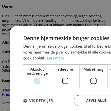
Om os
CADO er en professionel leverandør af vandleg, legepladser og
meget mere. Vi har leveret vandleg til kommuner, zoologiske haver
og campingpladser. Vi ønsker at bidrage som partner i alle faser af
projektet - fra idé til realisering. CADOAQUA er vores
vandlegeplads.
Denne hjemmeside bruger cookies
Alle fakta om CADO er tilgængelige
HER
Denne hjemmeside bruger cookies til at forbedre b
vores hjemmeside giver du samtykke til alle cooki
Adresse
cookiepolitik.
Læs mere
CADO AQUA Danmark
Yderholmvej 35
Absolut
Ydeevne
Målretning
2680 Solrød
nødvendige
Kontakt os
Telefon:
+45 7022 2628
E-mail
:
info@cado.dk
VIS DETALJER
AFVIS ALLE
Vortex International