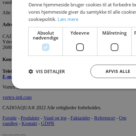
vandlegeplads.
Denne hjemmeside bruger cookies til at forbedre b
vores hjemmeside giver du samtykke til alle cooki
Alle fakta om CADO er tilgængelige
HER
cookiepolitik.
Læs mere
Adresse
Absolut
Ydeevne
Målretning
CADO AQUA Danmark
nødvendige
Yderholmvej 35
2680 Solrød
Kontakt os
VIS DETALJER
AFVIS ALLE
Telefon:
+45 7022 2628
E-mail
:
info@cado.dk
Vortex International
vortex-intl.com
CADOAQUA® 2022 Alle rettigheder forbeholdes.
Forside
-
Produkter
-
Vand og leg
-
Faktasider
-
Referencer
-
Om
vandleg
-
Kontakt
-
GDPR