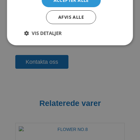
ACCEPTER ALLE
TALL
Download
AFVIS ALLE
GRASS No2
1 file(s)
VIS DETALJER
1.05 MB
Kontakta oss
Relaterede varer