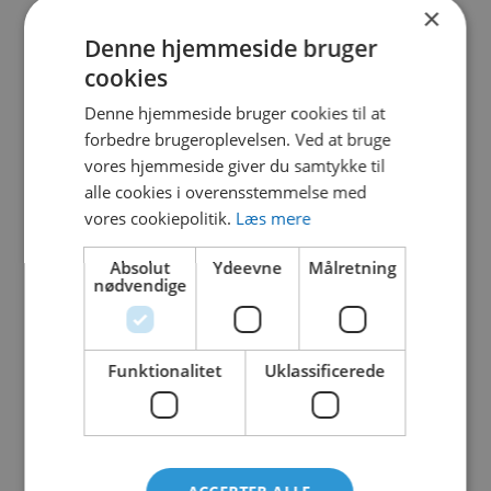
Bring vildmarkens magi til live! Med høje
×
tågesprøjt holder børnene sig kølige og
Denne hjemmeside bruger
underholdt, mens de farer rundt og udforsker.
cookies
Mærke: Vortex
Denne hjemmeside bruger cookies til at
forbedre brugeroplevelsen. Ved at bruge
Aldersgruppe: 0 – 20+ år
vores hjemmeside giver du samtykke til
alle cookies i overensstemmelse med
vores cookiepolitik.
Læs mere
Material
Stål
Absolut
Ydeevne
Målretning
nødvendige
Lekredskap
Leg med vand
Funktionalitet
Uklassificerede
Fallunderlag
Ikke påkrævet