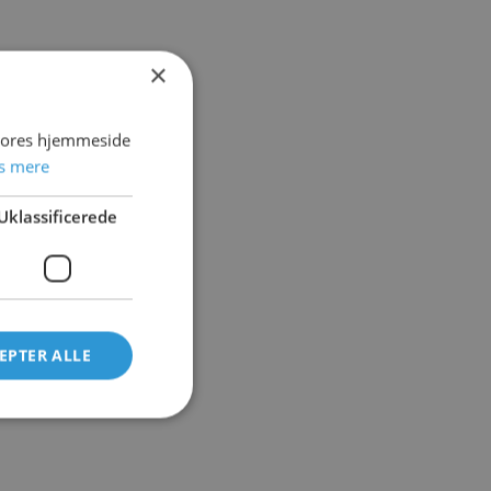
×
 vores hjemmeside
s mere
Uklassificerede
EPTER ALLE