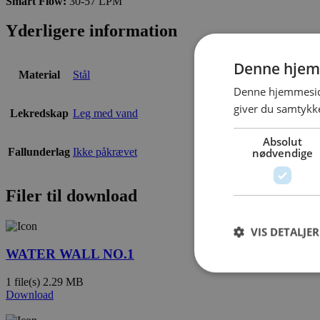
Smart Flow:
30-57 LPM
Yderligere information
Denne hjem
Material
Stål
Denne hjemmeside
giver du samtykke
Lekredskap
Leg med vand
Absolut
nødvendige
Fallunderlag
Ikke påkrævet
Filer til download
VIS DETALJER
WATER WALL NO.1
1 file(s)
2.29 MB
Download