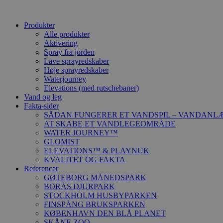
Produkter
Alle produkter
Aktivering
Spray fra jorden
Lave sprayredskaber
Høje sprayredskaber
Waterjourney
Elevations (med rutschebaner)
Vand og leg
Fakta-sider
SÅDAN FUNGERER ET VANDSPIL – VANDANL
AT SKABE ET VANDLEGEOMRÅDE
WATER JOURNEY™
GLOMIST
ELEVATIONS™ & PLAYNUK
KVALITET OG FAKTA
Referencer
GØTEBORG MÅNEDSPARK
BORÅS DJURPARK
STOCKHOLM HUSBYPARKEN
FINSPÅNG BRUKSPARKEN
KØBENHAVN DEN BLÅ PLANET
SKÅNE ZOO