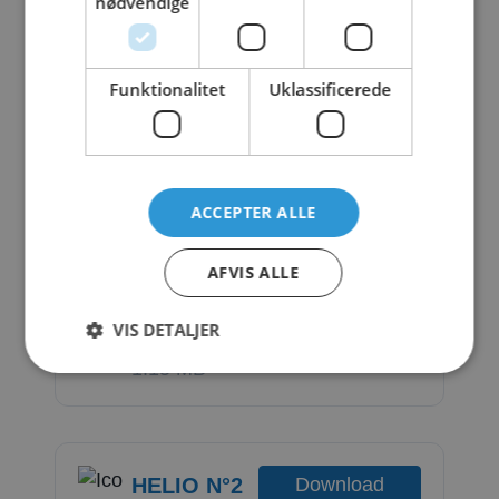
nødvendige
1
8
.
Funktionalitet
Uklassificerede
4
8
K
B
ACCEPTER ALLE
AFVIS ALLE
HELIO N°2
Download
VIS DETALJER
1 file(s)
1.15 MB
HELIO N°2
Download