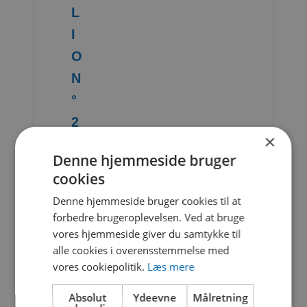
L
I
O
N
°
2
×
Denne hjemmeside bruger
1
cookies
f
i
Denne hjemmeside bruger cookies til at
l
forbedre brugeroplevelsen. Ved at bruge
e
vores hjemmeside giver du samtykke til
(
alle cookies i overensstemmelse med
s
vores cookiepolitik.
Læs mere
)
Absolut
Ydeevne
Målretning
7