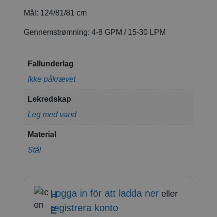
Mål:
124/81/81 cm
Gennemstrømning:
4-8 GPM / 15-30 LPM
Fallunderlag
Ikke påkrævet
Lekredskap
Leg med vand
Material
Stål
Logga in för att ladda ner
eller
H
registrera konto
E